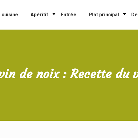
 cuisine
Apéritif
Entrée
Plat principal
De
vin de noix : Recette du 