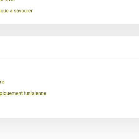
ique à savourer
ire
typiquement tunisienne