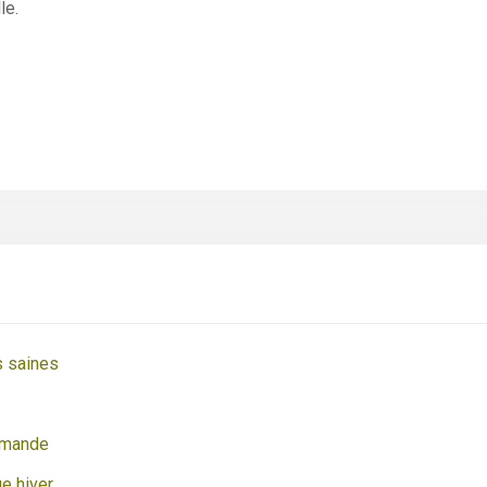
le.
s saines
lemande
ue hiver