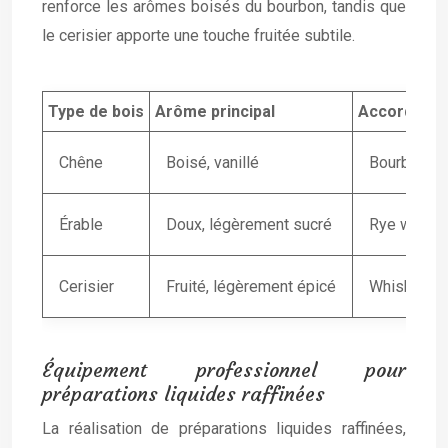
renforce les arômes boisés du bourbon, tandis que
le cerisier apporte une touche fruitée subtile.
Type de bois
Arôme principal
Accord re
Chêne
Boisé, vanillé
Bourbon, S
Érable
Doux, légèrement sucré
Rye whisk
Cerisier
Fruité, légèrement épicé
Whisky jap
Équipement professionnel pour
préparations liquides raffinées
La réalisation de préparations liquides raffinées,