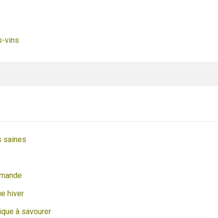
s-vins
s saines
lemande
ue hiver
ique à savourer