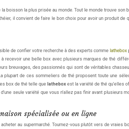
e la boisson la plus prisée au monde. Tout le monde trouve son bo
 théier, il convient de faire le bon choix pour avoir un produit d
sible de confier votre recherche à des experts comme
lathebox
ste à recevoir une belle box avec plusieurs marques de thé dif
urs breuvages, des passionnés qui sont de véritables chasseur
La plupart de ces sommeliers de thé proposent toute une sélect
es box de thé telle que
lathebox
est la variété de thé qu’elles 
e seule variété que vous n’allez pas finir avant plusieurs moi
maison spécialisée ou en ligne
 acheter au supermarché. Tournez-vous plutôt vers de vraies bo