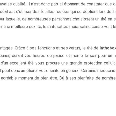
vaise qualité. Il n’est donc pas si étonnant de constater qu
’idéal est d’utiliser des feuilles roulées qui se déplient lors de
 pour laquelle, de nombreuses personnes choisissent un thé en s
ir une meilleure qualité, les infusettes mousseline conservent l
vantages. Grâce à ses fonctions et ses vertus, le thé de
lathebo
er, durant vos heures de pause et même le soir pour un mei
e d’un excellent thé vous procure une grande protection cellu
l peut donc améliorer votre santé en général. Certains médeci
’un agréable moment de bien-être. Dû à ses bienfaits, de nom