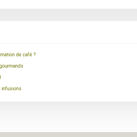
mmation de café ?
s gourmands
l
t infusions