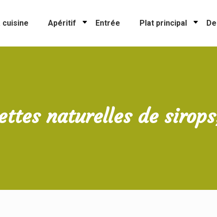
 cuisine
Apéritif
Entrée
Plat principal
De
ttes naturelles de sirops