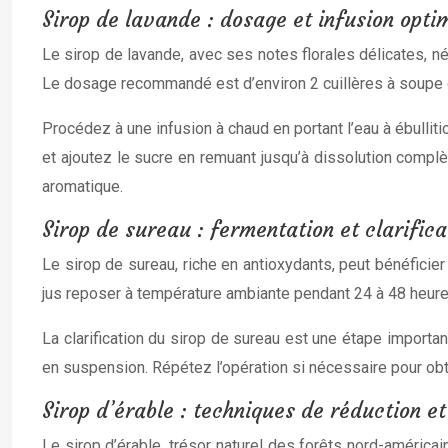
Sirop de lavande : dosage et infusion opti
Le sirop de lavande, avec ses notes florales délicates, né
Le dosage recommandé est d’environ 2 cuillères à soupe d
Procédez à une infusion à chaud en portant l’eau à ébulliti
et ajoutez le sucre en remuant jusqu’à dissolution complè
aromatique.
Sirop de sureau : fermentation et clarifica
Le sirop de sureau, riche en antioxydants, peut bénéficie
jus reposer à température ambiante pendant 24 à 48 heures a
La clarification du sirop de sureau est une étape importan
en suspension. Répétez l’opération si nécessaire pour obt
Sirop d’érable : techniques de réduction et 
Le sirop d’érable, trésor naturel des forêts nord-américai