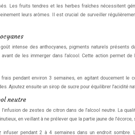
isés. Les fruits tendres et les herbes fraîches nécessitent g
nement leurs arômes. Il est crucial de surveiller régulièremen
hocyanes
 goût intense des anthocyanes, pigments naturels présents da
vant de les immerger dans l’alcool. Cette action permet de li
rais pendant environ 3 semaines, en agitant doucement le cont
es. Ajoutez ensuite un sirop de sucre pour équilibrer l’acidité na
ool neutre
l’infusion de zestes de citron dans de l’alcool neutre. La quali
utieux, en veillant à ne prélever que la partie jaune de l’écorce,
 infuser pendant 2 à 4 semaines dans un endroit sombre. L’