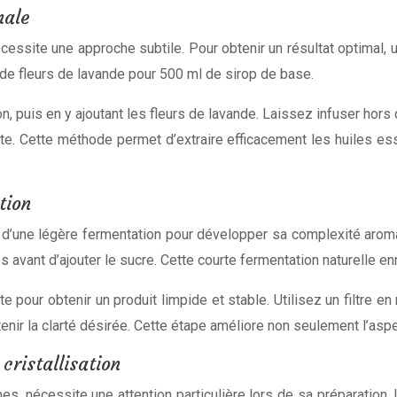
male
cessite une approche subtile. Pour obtenir un résultat optimal, u
e fleurs de lavande pour 500 ml de sirop de base.
on, puis en y ajoutant les fleurs de lavande. Laissez infuser hor
te. Cette méthode permet d’extraire efficacement les huiles es
tion
r d’une légère fermentation pour développer sa complexité arom
vant d’ajouter le sucre. Cette courte fermentation naturelle enrich
te pour obtenir un produit limpide et stable. Utilisez un filtre e
enir la clarté désirée. Cette étape améliore non seulement l’asp
cristallisation
nes, nécessite une attention particulière lors de sa préparation.