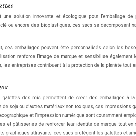
ettes
une solution innovante et écologique pour l’emballage de p
yclé ou encore des bioplastiques, ces sacs se décomposent nat
nt, ces emballages peuvent être personnalisés selon les besoi
sation renforce l’image de marque et sensibilise également 
 les entreprises contribuent à la protection de la planète tou
acs
à galettes des rois permettent de créer des emballages à l
se de soja ou d’autres matériaux non toxiques, ces impressions
lexographique et l’impression numérique sont couramment emplo
s et pâtisseries de renforcer leur identité de marque tout en r
s graphiques attrayants, ces sacs protègent les galettes et amél