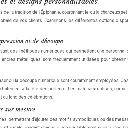
es et designs personnalisables
e la tradition de l’Épiphanie, couronnant le ou la chanceux(se) 
lobale de vos clients. Examinons les différentes options dispo
mpression et de découpe
sant des méthodes numériques qui permettent une personnalisati
ncres métalliques sont fréquemment utilisées pour obtenir un 
e laser ou la découpe numérique sont couramment employées. C
faitement à la tête des porteurs. Les matériaux utilisés, comme 
ut au long des célébrations.
ts sur mesure
nnes, permettant d’ajouter des motifs symboliques ou des mess
ion artisanale, rendant chaque pièce véritablement unique. Ces