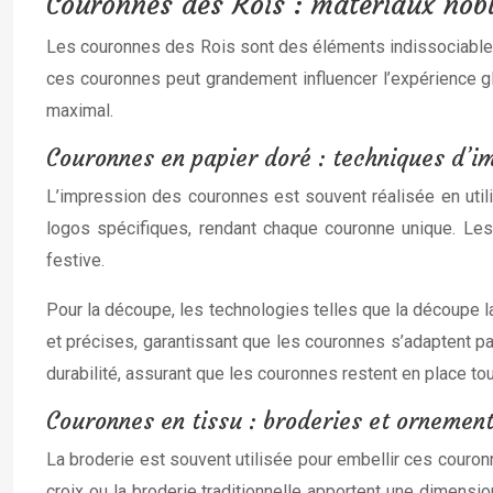
Couronnes des Rois : matériaux nobl
Les couronnes des Rois sont des éléments indissociables d
ces couronnes peut grandement influencer l’expérience g
maximal.
Couronnes en papier doré : techniques d’i
L’impression des couronnes est souvent réalisée en utili
logos spécifiques, rendant chaque couronne unique. Les e
festive.
Pour la découpe, les technologies telles que la découp
et précises, garantissant que les couronnes s’adaptent par
durabilité, assurant que les couronnes restent en place to
Couronnes en tissu : broderies et ornemen
La broderie est souvent utilisée pour embellir ces couro
croix ou la broderie traditionnelle apportent une dimens