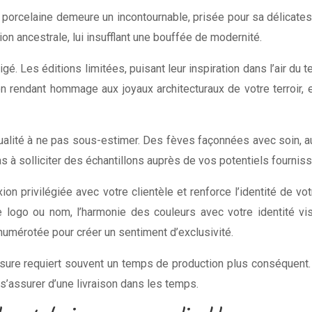
 porcelaine demeure un incontournable, prisée pour sa délicates
ion ancestrale, lui insufflant une bouffée de modernité.
é. Les éditions limitées, puisant leur inspiration dans l’air du te
 rendant hommage aux joyaux architecturaux de votre terroir, el
alité à ne pas sous-estimer. Des fèves façonnées avec soin, aux 
s à solliciter des échantillons auprès de vos potentiels fournisse
on privilégiée avec votre clientèle et renforce l’identité de vo
re logo ou nom, l’harmonie des couleurs avec votre identité vi
 numérotée pour créer un sentiment d’exclusivité.
mesure requiert souvent un temps de production plus conséquent. I
s’assurer d’une livraison dans les temps.