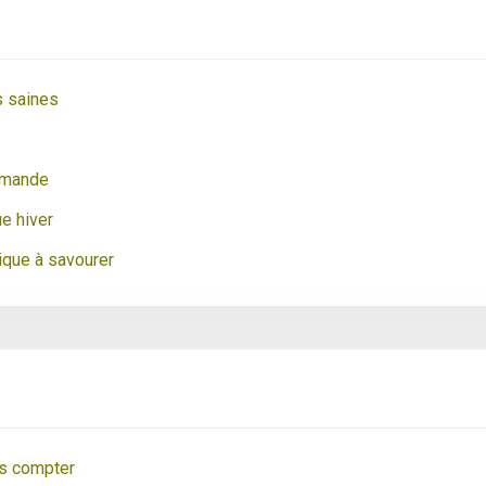
s saines
lemande
ue hiver
ique à savourer
ns compter