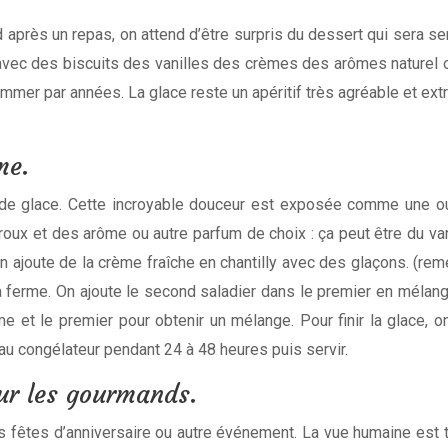
uand après un repas, on attend d’être surpris du dessert qui sera
 avec des biscuits des vanilles des crèmes des arômes naturel 
sommer par années. La glace reste un apéritif très agréable et extr
me.
l de glace. Cette incroyable douceur est exposée comme une ou
roux et des arôme ou autre parfum de choix : ça peut être du vani
n ajoute de la crème fraîche en chantilly avec des glaçons. (rem
à ferme. On ajoute le second saladier dans le premier en mélang
ème et le premier pour obtenir un mélange. Pour finir la glace,
u congélateur pendant 24 à 48 heures puis servir.
ur les gourmands.
fêtes d’anniversaire ou autre événement. La vue humaine est tou