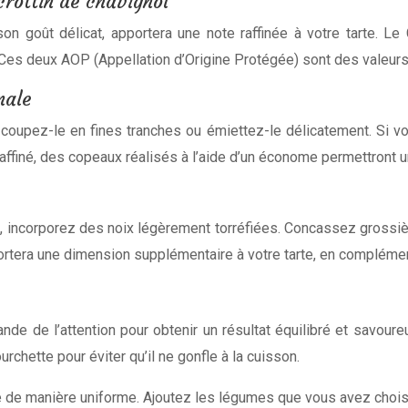
rottin de chavignol
n goût délicat, apportera une note raffinée à votre tarte. Le 
es deux AOP (Appellation d’Origine Protégée) sont des valeurs s
male
coupez-le en fines tranches ou émiettez-le délicatement. Si vo
us affiné, des copeaux réalisés à l’aide d’un économe permettront 
te, incorporez des noix légèrement torréfiées. Concassez grossi
ortera une dimension supplémentaire à votre tarte, en complémen
nde de l’attention pour obtenir un résultat équilibré et savou
urchette pour éviter qu’il ne gonfle à la cuisson.
rte de manière uniforme. Ajoutez les légumes que vous avez choi