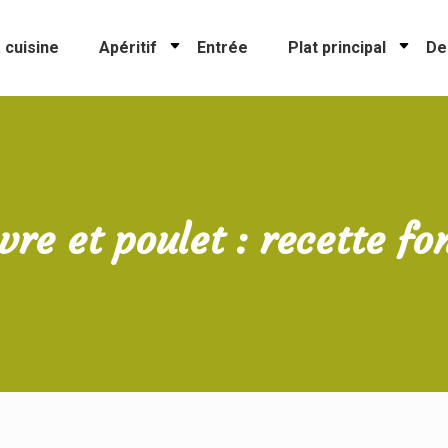
 cuisine
Apéritif
Entrée
Plat principal
De
vre et poulet : recette fo