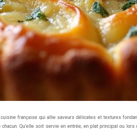
 cuisine française qui allie saveurs délicates et textures fon
chacun. Qu’elle soit servie en entrée, en plat principal ou lors